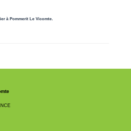
'ier à Pommerit Le Vicomte.
omte
RANCE