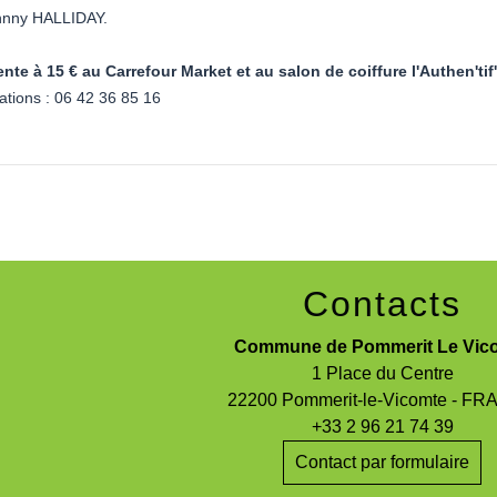
ohnny HALLIDAY.
nte à 15 € au Carrefour Market et au salon de coiffure l'Authen'tif
ations : 06 42 36 85 16
Contacts
Commune de Pommerit Le Vic
1 Place du Centre
22200 Pommerit-le-Vicomte - F
+33 2 96 21 74 39
Contact par formulaire