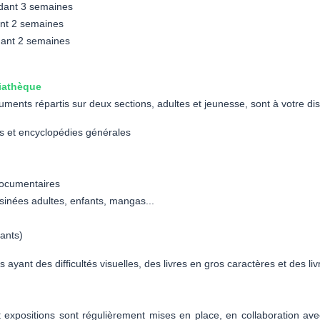
ndant 3 semaines
nt 2 semaines
ant 2 semaines
iathèque
ments répartis sur deux sections, adultes et jeunesse, sont à votre dis
es et encyclopédies générales
ocumentaires
inées adultes, enfants, mangas...
ants)
 ayant des difficultés visuelles, des livres en gros caractères et des l
expositions sont régulièrement mises en place, en collaboration avec 