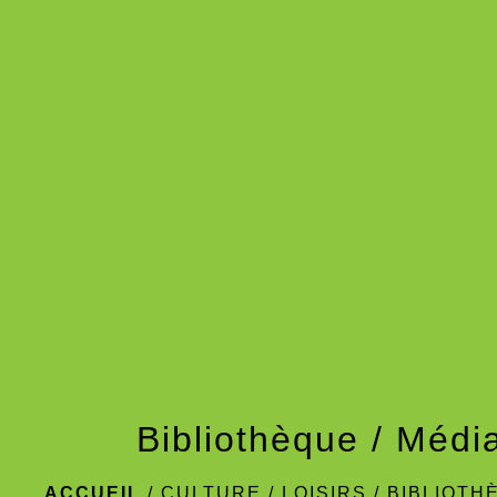
Bibliothèque / Médi
ACCUEIL
/
CULTURE / LOISIRS
/
BIBLIOTH