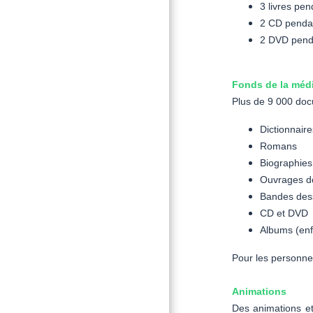
3 livres pe
2 CD penda
2 DVD pend
Fonds de la méd
Plus de 9 000 docu
Dictionnair
Romans
Biographies
Ouvrages d
Bandes dess
CD et DVD
Albums (enf
Pour les personnes
Animations
Des animations et 