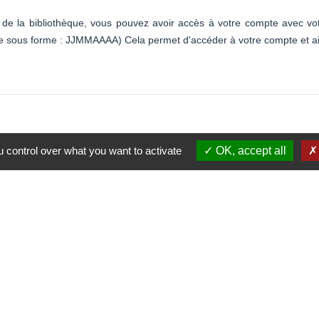
de la bibliothèque, vous pouvez avoir accès à votre compte avec vo
 sous forme : JJMMAAAA) Cela permet d'accéder à votre compte et ainsi
 control over what you want to activate
OK, accept all
Contacts
Commune de Pommerit Le Vic
1 Place du Centre
22200 Pommerit-le-Vicomte - F
+33 2 96 21 74 39
Contact par formulaire