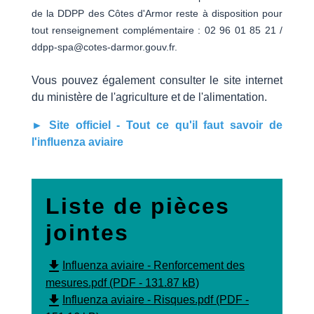
de la DDPP des Côtes d'Armor reste à disposition pour
tout renseignement complémentaire : 02 96 01 85 21 /
ddpp-spa@cotes-darmor.gouv.fr.
Vous pouvez également consulter le site internet
du ministère de l'agriculture et de l'alimentation.
► Site officiel - Tout ce qu'il faut savoir de
l'influenza aviaire
Liste de pièces
jointes
file_download
Influenza aviaire - Renforcement des
mesures.pdf (PDF - 131.87 kB)
file_download
Influenza aviaire - Risques.pdf (PDF -