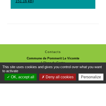
151.16 kB)
Contacts
Commune de Pommerit Le Vicomte
1 Place du Centre
This site uses cookies and gives you control over what you want
22200 Pommerit-le-Vicomte - FRANCE
to activate
+33 2 96 21 74 39
OK, accept all
Deny all cookies
Personalize
Contact par formulaire
Horaires d'ouverture
Lundi : 9h - 12h
Du mardi au vendredi : 9h - 12h / 14h- 17h