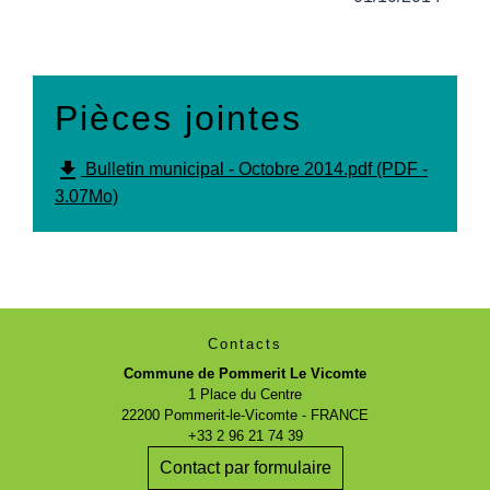
Pièces jointes
file_download
Bulletin municipal - Octobre 2014.pdf (PDF -
3.07Mo)
Contacts
Commune de Pommerit Le Vicomte
1 Place du Centre
22200 Pommerit-le-Vicomte - FRANCE
+33 2 96 21 74 39
Contact par formulaire